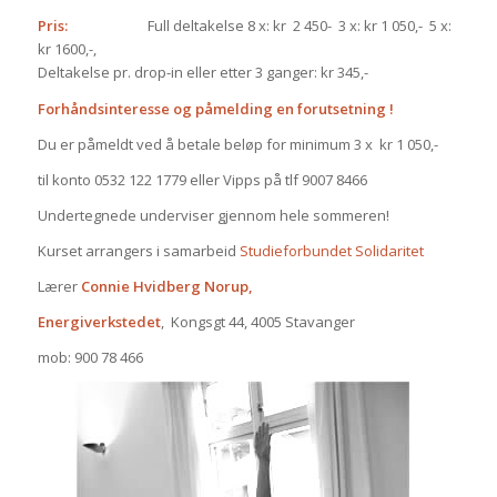
Pris:
Full deltakelse 8 x: kr
2 450-
3 x: kr 1 050,-
5 x:
kr 1600,-,
Deltakelse pr. drop-in eller etter 3 ganger: kr 345,-
Forhåndsinteresse og påmelding en forutsetning !
Du er påmeldt ved å betale beløp for minimum 3 x
kr 1 050,-
til konto 0532 122 1779 eller Vipps på tlf 9007 8466
Undertegnede underviser gjennom hele sommeren!
Kurset arrangers i samarbeid
Studieforbundet Solidaritet
Lærer
Connie Hvidberg Norup,
Energiverkstedet
,
Kongsgt 44, 4005 Stavanger
mob: 900 78 466