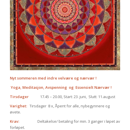
Nyt sommeren med indre velvære og nærvær !
Yoga, Meditasjon, Avspenning
og
Essensielt Nærvær !
Tirsdager
17.45 – 20.00, Start: 23. juni,
Slutt: 11.august
Varighet:
Tirsdager
8 x, Åpent for alle, nybegynnere og
øvete.
Krav:
Deltakelse/ betaling for min. 3 ganger i løpet av
forløpet.