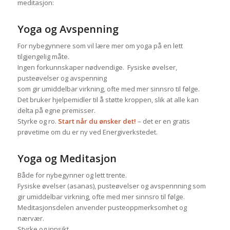
meditasjon:
Yoga og Avspenning
For nybegynnere som vil lære mer om yoga på en lett
tilgjengelig måte.
Ingen forkunnskaper nødvendige. Fysiske øvelser,
pusteøvelser og avspenning
som gir umiddelbar virkning, ofte med mer sinnsro til følge.
Det bruker hjelpemidler til å støtte kroppen, slik at alle kan
delta på egne premisser.
Styrke og ro.
Start når du ønsker det!
– det er en gratis
prøvetime om du er ny ved Energiverkstedet.
Yoga og Meditasjon
Både for nybegynner og lett trente.
Fysiske øvelser (asanas), pusteøvelser og avspennning som
gir umiddelbar virkning, ofte med mer sinnsro til følge.
Meditasjonsdelen anvender pusteoppmerksomhet og
nærvær.
Styrke og innsikt.