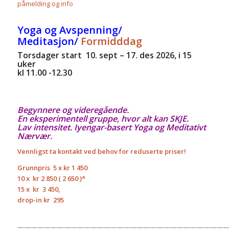
påmelding og info
Yoga og Avspenning/
Meditasjon/
Formidddag
Torsdager start 10. sept – 17. des 2026, i
15
uker
kl 11.00 -12.30
Begynnere og videregående.
En eksperimentell gruppe, hvor alt kan SKJE.
Lav intensitet. Iyengar-basert Yoga og Meditativt
Nærvær.
Vennligst ta kontakt ved behov for reduserte priser!
Grunnpris
5 x kr 1 450
10 x
kr 2 850 ( 2 650 )*
15 x
kr
3 450,
drop-in kr
295
————————————————————————————————