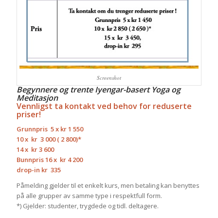
Screenshot
Begynnere og trente Iyengar-basert Yoga og
Meditasjon
Vennligst ta kontakt ved behov for reduserte
priser!
Grunnpris
5 x kr 1 550
10 x
kr
3 000 ( 2 800)*
14 x
kr 3 600
Bunnpris 16 x
kr
4 200
drop-in kr
335
Påmelding gjelder til et enkelt kurs, men betaling kan benyttes
på alle grupper av samme type i respektfull form.
*) Gjelder: studenter, trygdede og tidl. deltagere.