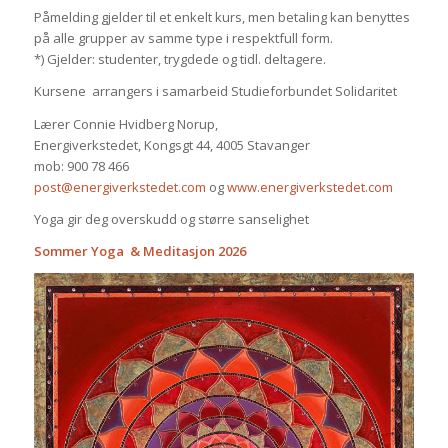
Påmelding gjelder til et enkelt kurs, men betaling kan benyttes
på alle grupper av samme type i respektfull form.
*) Gjelder: studenter, trygdede og tidl. deltagere.
Kursene arrangers i samarbeid Studieforbundet Solidaritet
Lærer Connie Hvidberg Norup,
Energiverkstedet, Kongsgt 44, 4005 Stavanger
mob: 900 78 466
post@energiverkstedet.com
og
www.energiverkstedet.com
Yoga gir deg overskudd og større sanselighet
Sommer Yoga & Meditasjon 2026