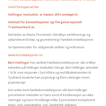
Send forespørsel her
Hellinger Instituttet er høsten 2013 omdøpt til:
Institutt for Konstellasjoner og Flergenerasjonelt
Traumearbeid as
.
Det ledes av Marta Thorsheim. Det tilbys sertifiserings-og
utdannlesesforløp og grunntrening i Familiekonstellasjoner.
Se hjemmesiden for utdypende artikler og referanse.
www.konstellasjoner.no
Bert Hellinger
har utviklet Familiekonstellasjoner slik vi tilbyr
metoden på Hellinger Instituttet i Norge. Bert Hellinger arbeidet
i 16 år som misjonær i Syd Afrika og ved tilbakekomsten til
Tyskland studerte han psykologi og flere retninger innen
psykoterapi.
Det unike med familiekonstellasjoner slik Bert Hellinger
presenterer metoden er hans evne til kombinasjon av ulike
retninger og hans forståelige måte å presentere kompliserte
tema, som samvittighet, sjel, familiefelt, tidligere