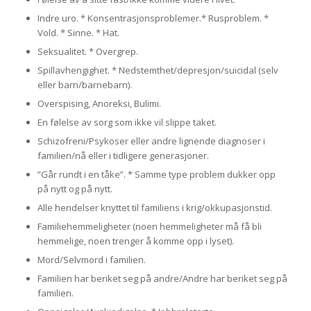
Indre uro. * Konsentrasjonsproblemer.* Rusproblem. *
Vold. * Sinne. * Hat.
Seksualitet. * Overgrep.
Spillavhengighet. * Nedstemthet/depresjon/suicidal (selv
eller barn/barnebarn).
Overspising, Anoreksi, Bulimi.
En følelse av sorg som ikke vil slippe taket.
Schizofreni/Psykoser eller andre lignende diagnoser i
familien/nå eller i tidligere generasjoner.
”Går rundt i en tåke”. * Samme type problem dukker opp
på nytt og på nytt.
Alle hendelser knyttet til familiens i krig/okkupasjonstid.
Familiehemmeligheter (noen hemmeligheter må få bli
hemmelige, noen trenger å komme opp i lyset).
Mord/Selvmord i familien.
Familien har beriket seg på andre/Andre har beriket seg på
familien.