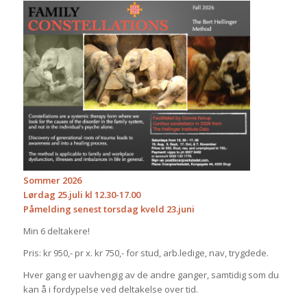
Sommer 2026
Lørdag 25.juli kl 12.30-17.00
Påmelding senest torsdag kveld 23.juni
Min 6 deltakere!
Pris: kr 950,- pr x. kr 750,- for stud, arb.ledige, nav, trygdede.
Hver gang er uavhengig av de andre ganger, samtidig som du
kan å i fordypelse ved deltakelse over tid.