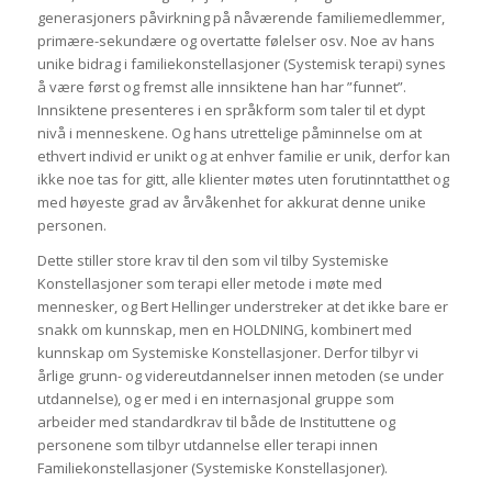
generasjoners påvirkning på nåværende familiemedlemmer,
primære-sekundære og overtatte følelser osv. Noe av hans
unike bidrag i familiekonstellasjoner (Systemisk terapi) synes
å være først og fremst alle innsiktene han har ”funnet”.
Innsiktene presenteres i en språkform som taler til et dypt
nivå i menneskene. Og hans utrettelige påminnelse om at
ethvert individ er unikt og at enhver familie er unik, derfor kan
ikke noe tas for gitt, alle klienter møtes uten forutinntatthet og
med høyeste grad av årvåkenhet for akkurat denne unike
personen.
Dette stiller store krav til den som vil tilby Systemiske
Konstellasjoner som terapi eller metode i møte med
mennesker, og Bert Hellinger understreker at det ikke bare er
snakk om kunnskap, men en HOLDNING, kombinert med
kunnskap om Systemiske Konstellasjoner. Derfor tilbyr vi
årlige grunn- og videreutdannelser innen metoden (se under
utdannelse), og er med i en internasjonal gruppe som
arbeider med standardkrav til både de Instituttene og
personene som tilbyr utdannelse eller terapi innen
Familiekonstellasjoner (Systemiske Konstellasjoner).