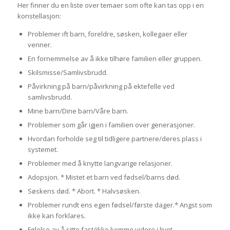
Her finner du en liste over temaer som ofte kan tas opp i en
konstellasjon:
Problemer ift barn, foreldre, søsken, kollegaer eller
venner.
En fornemmelse av å ikke tilhøre familien eller gruppen.
Skilsmisse/Samlivsbrudd.
Påvirkning på barn/påvirkning på ektefelle ved
samlivsbrudd.
Mine barn/Dine barn/Våre barn.
Problemer som går igjen i familien over generasjoner.
Hvordan forholde seg til tidligere partnere/deres plass i
systemet.
Problemer med å knytte langvarige relasjoner.
Adopsjon. * Mistet et barn ved fødsel/barns død.
Søskens død. * Abort. * Halvsøsken.
Problemer rundt ens egen fødsel/første dager.* Angst som
ikke kan forklares.
Følelse av å sitte fast/ikke komme videre i livet.