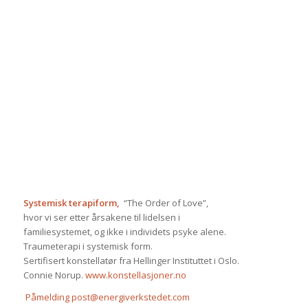
Systemisk terapiform,
“The Order of Love”,
hvor vi ser etter årsakene til lidelsen i
familiesystemet, og ikke i individets psyke alene.
Traumeterapi i systemisk form.
Sertifisert konstellatør fra Hellinger Instituttet i Oslo.
Connie Norup.
www.konstellasjoner.no
Påmelding
post@energiverkstedet.com