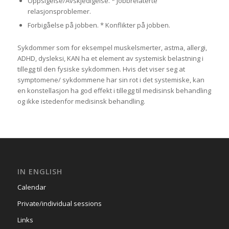
Oppsigelse/Avskjedigelse. * Jobbrelaterte
relasjonsproblemer.
Forbigåelse på jobben. * Konflikter på jobben.
Sykdommer som for eksempel muskelsmerter, astma, allergi,
ADHD, dysleksi, KAN ha et element av systemisk belastning i
tillegg til den fysiske sykdommen. Hvis det viser seg at
symptomene/ sykdommene har sin rot i det systemiske, kan
en konstellasjon ha god effekt i tillegg til medisinsk behandling
og ikke istedenfor medisinsk behandling.
IN ENGLISH
Calendar
Private/individual sessions
Links