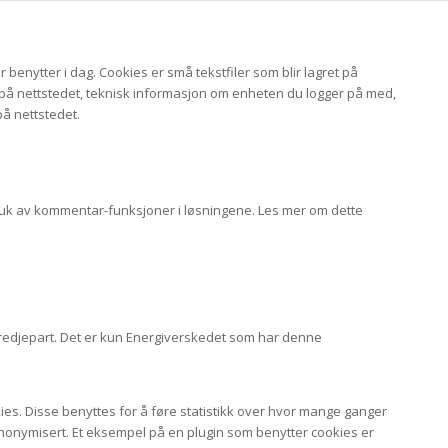
 benytter i dag. Cookies er små tekstfiler som blir lagret på
 på nettstedet, teknisk informasjon om enheten du logger på med,
på nettstedet.
ruk av kommentar-funksjoner i løsningene. Les mer om dette
n tredjepart. Det er kun Energiverskedet som har denne
kies. Disse benyttes for å føre statistikk over hvor mange ganger
 anonymisert. Et eksempel på en plugin som benytter cookies er