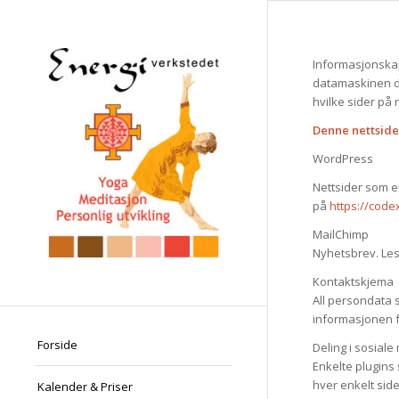
Informasjonskaps
datamaskinen di
hvilke sider på
Denne nettside
WordPress
Nettsider som e
på
https://cod
MailChimp
Nyhetsbrev. Le
Kontaktskjema
All persondata 
informasjonen 
Forside
Deling i sosiale
Enkelte plugins 
hver enkelt sid
Kalender & Priser