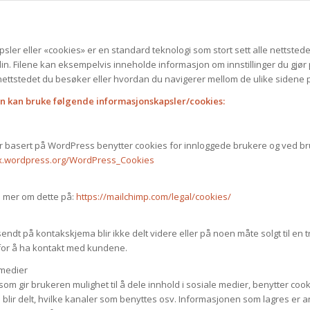
ler eller «cookies» er en standard teknologi som stort sett alle nettsteder
n. Filene kan eksempelvis inneholde informasjon om innstillinger du gjør
 nettstedet du besøker eller hvordan du navigerer mellom de ulike sidene 
n kan bruke følgende informasjonskapsler/cookies:
r basert på WordPress benytter cookies for innloggede brukere og ved b
ex.wordpress.org/WordPress_Cookies
s mer om dette på:
https://mailchimp.com/legal/cookies/
sendt på kontakskjema blir ikke delt videre eller på noen måte solgt til e
for å ha kontakt med kundene.
 medier
som gir brukeren mulighet til å dele innhold i sosiale medier, benytter coo
e blir delt, hvilke kanaler som benyttes osv. Informasjonen som lagres er