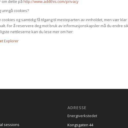
r om dette på
http://www.addthis.com/privacy
g unngå cookies?
cookies og samtidig få tilgang til mesteparten av innholdet, men vær klar o
imalt. For å reservere deg mot bruk av informasjonskapsler må du endre si
nligste nettleserne kan du lese mer om her:
et Explorer
ADRESSE
Energiverkstedet
ual sessions
Kongsgaten 44