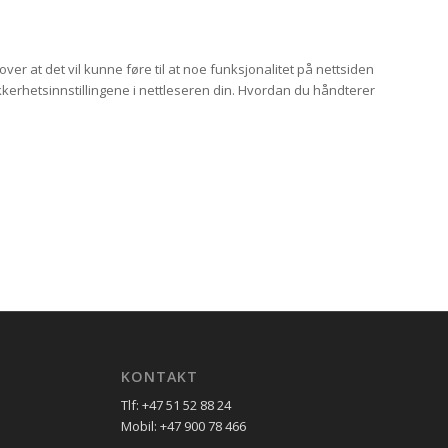
ver at det vil kunne føre til at noe funksjonalitet på nettsiden
kkerhetsinnstillingene i nettleseren din. Hvordan du håndterer
KONTAKT
Tlf: +47 51 52 88 24
Mobil: +47 900 78 466