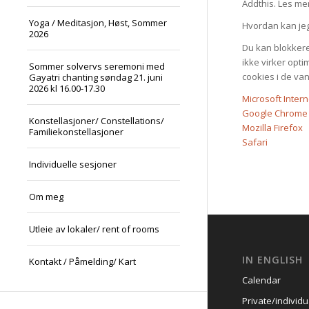
Addthis. Les me
Yoga / Meditasjon, Høst, Sommer
Hvordan kan je
2026
Du kan blokkere 
ikke virker opt
Sommer solvervs seremoni med
cookies i de va
Gayatri chanting søndag 21. juni
2026 kl 16.00-17.30
Microsoft Intern
Google Chrome
Konstellasjoner/ Constellations/
Mozilla Firefox
Familiekonstellasjoner
Safari
Individuelle sesjoner
Om meg
Utleie av lokaler/ rent of rooms
IN ENGLISH
Kontakt / Påmelding/ Kart
Calendar
Private/individ